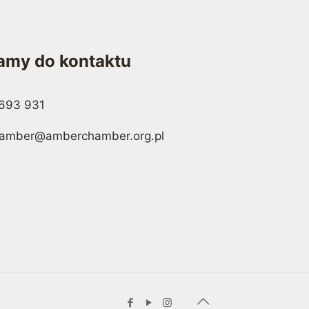
amy do kontaktu
693 931
amber@amberchamber.org.pl