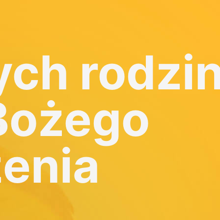
ch rodzi
Bożego
enia