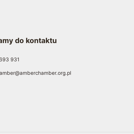
amy do kontaktu
693 931
amber@amberchamber.org.pl